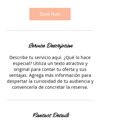
i
n
Book Now
Service Description
Describe tu servicio aquí. ¿Qué lo hace
especial? Utiliza un texto atractivo y
original para contar tu oferta y sus
ventajas. Agrega más información para
despertar la curiosidad de tu audiencia y
convencerla de concretar la reserva.
Contact Details
2559 Lakewood Ranch Boulevard,
Bradenton, Florida, EE. UU.