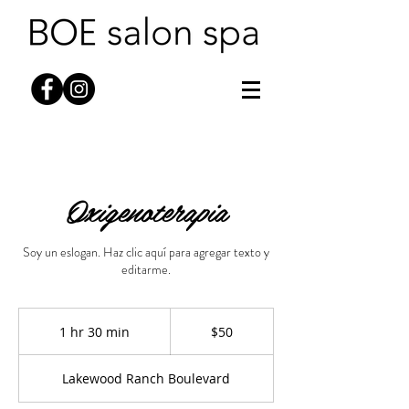
Oxigenoterapia
Soy un eslogan. Haz clic aquí para agregar texto y
editarme.
50
dólares
1 hr 30 min
1
$50
estadounidenses
h
3
Lakewood Ranch Boulevard
0
m