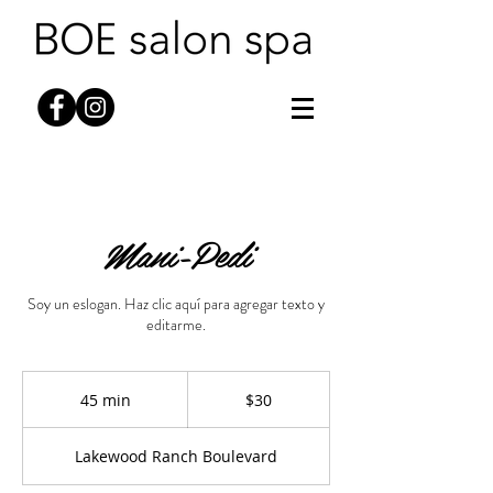
Mani-Pedi
Soy un eslogan. Haz clic aquí para agregar texto y
editarme.
30
dólares
45 min
4
$30
estadounidenses
5
m
Lakewood Ranch Boulevard
i
n